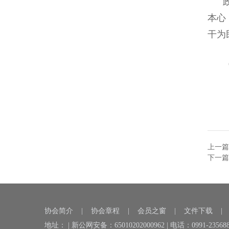
政绩
本心
干为
（作
上一篇
下一篇
协会简介
|
协会章程
|
会员之窗
|
文件下载
地址： | 新公网安备：65010202000962 | 电话：0991-23568