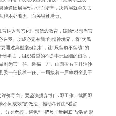
息通道因层层“注水”而堵塞，决策层就会失去
从根本处着力、向关键处发力。
育纳入常态化理想信念教育，破除“只想当官
必在我、功成必定有我”的精神境界，将“为民
要通过典型案例剖析，让“只留痕不留绩”的
让干部明白，组织看重的不是事无巨细的留痕，
做到为官一任、造福一方。山西省右玉县治沙
县委一任接着一任、一届接着一届率领全县干
评价导向。要坚决摒弃“打卡即工作、截图即
录不问成效”的做法，推动考评由“看留
宜、分类考核，避免“一把尺子量到底”导致的形