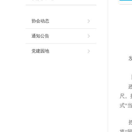
协会动态
通知公告
党建园地
发表
【
政绩
尺。
式”
把“
将“