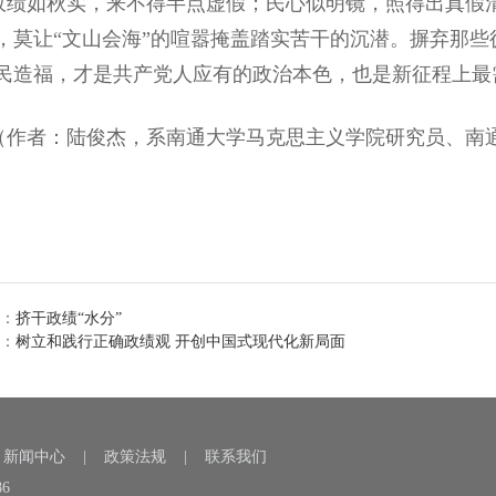
如秋实，来不得半点虚假；民心似明镜，照得出真假清
，莫让“文山会海”的喧嚣掩盖踏实苦干的沉潜。摒弃那
民造福，才是共产党人应有的政治本色，也是新征程上最
者：陆俊杰，系南通大学马克思主义学院研究员、南通
：
挤干政绩“水分”
：
树立和践行正确政绩观 开创中国式现代化新局面
|
新闻中心
|
政策法规
|
联系我们
86