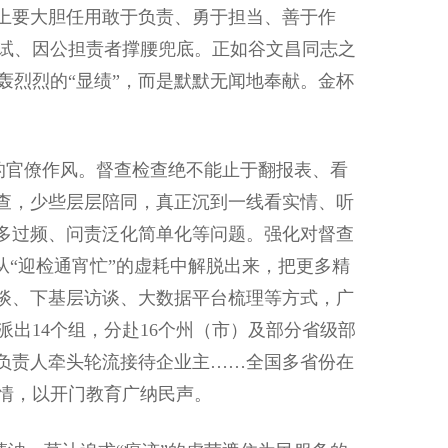
人上要大胆任用敢于负责、勇于担当、善于作
试、因公担责者撑腰兜底。正如谷文昌同志之
轰烈烈的“显绩”，而是默默无闻地奉献。金杯
的官僚作风。督查检查绝不能止于翻报表、看
抽查，少些层层陪同，真正沉到一线看实情、听
过多过频、问责泛化简单化等问题。强化对督查
从“迎检通宵忙”的虚耗中解脱出来，把更多精
恳谈、下基层访谈、大数据平台梳理等方式，广
出14个组，分赴16个州（市）及部分省级部
要负责人牵头轮流接待企业主……全国多省份在
情，以开门教育广纳民声。