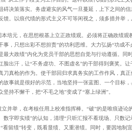
阻碍决策落实。务虚避实的风气一旦蔓延，上下之间的信
反馈。以痕代绩的形式主义不可等闲视之，须多措并举，
培元，在思想根基上立正政绩观。必须将正确政绩观教
干事，只想出彩不想担责”的功利思维。大力弘扬“功成不
是最大政绩”内化为党员干部的思想自觉与行动遵循。同时
红脸出汗，让“不务虚功、不图虚名”的干部得到褒奖。
真刀真枪的作为。使干部回归求真务实的工作作风，真正
的故事就是很好的示范，当地坚持一张蓝图、一个目标，
众坚持不懈干，把“不毛之地”变成了“塞上绿洲”。
并举，在考核任用上校准指挥棒。“破”的是唯痕迹论的
、数字即实绩”的认知，清理“只听汇报不看现场、只数记
向“看留绩”转变，既看显绩、又重潜绩。同时，要因地制