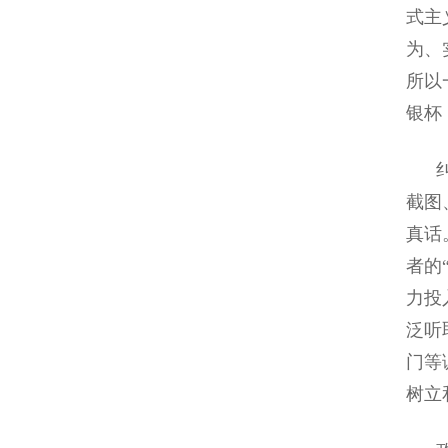
式主
为、
所以
银杯
纠偏
截图
真话
者的
力投
泛听
门等
树立