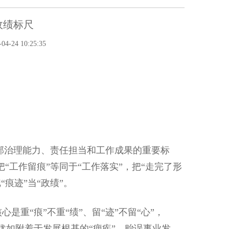
政绩标尺
-24 10:25:35
治理能力、责任担当和工作成果的重要标
“工作留痕”等同于“工作落实”，把“走完了形
痕迹”当“政绩”。
重“痕”不重“绩”、留“迹”不留“心”，
犹如附着于发展根基的“痼疾”，贻误事业发