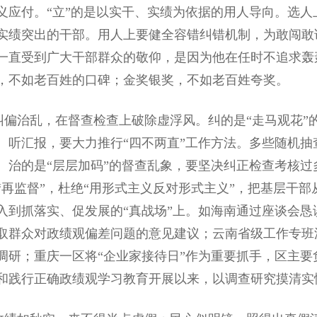
义应付。“立”的是以实干、实绩为依据的用人导向。选
实绩突出的干部。用人上要健全容错纠错机制，为敢闯敢
一直受到广大干部群众的敬仰，是因为他在任时不追求轰
，不如老百姓的口碑；金奖银奖，不如老百姓夸奖。
治乱，在督查检查上破除虚浮风。纠的是“走马观花”
、听汇报，要大力推行“四不两直”工作方法。多些随机
。治的是“层层加码”的督查乱象，要坚决纠正检查考核
“再监督”，杜绝“用形式主义反对形式主义”，把基层干部
入到抓落实、促发展的“真战场”上。如海南通过座谈会
取群众对政绩观偏差问题的意见建议；云南省级工作专班派
调研；重庆一区将“企业家接待日”作为重要抓手，区主
和践行正确政绩观学习教育开展以来，以调查研究摸清实