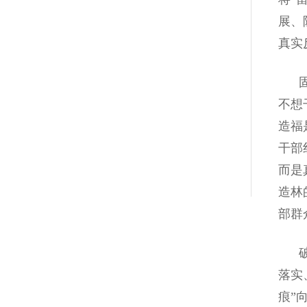
展、
真实
固本
不想
造福
干部
而是
造林
部群
破立
落实
痕”