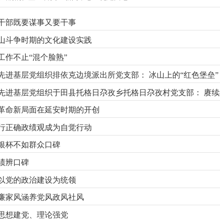
干部既要谋事又要干事
山斗争时期的文化建设实践
工作不止“混个脸熟”
先进基层党组织排依克边境派出所党支部： 冰山上的“红色堡垒”
先进基层党组织于田县托格日尕孜乡托格日尕孜村党支部： 赓续
革命新局面在延安时期的开创
行正确政绩观成为自觉行动
银杯不如群众口碑
绩辨口碑
以党的政治建设为统领
廉家风涵养党风政风社风
思想建党、理论强党