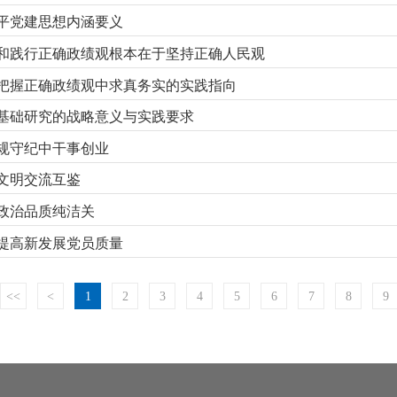
平党建思想内涵要义
和践行正确政绩观根本在于坚持正确人民观
把握正确政绩观中求真务实的实践指向
基础研究的战略意义与实践要求
规守纪中干事创业
文明交流互鉴
政治品质纯洁关
提高新发展党员质量
<<
<
1
2
3
4
5
6
7
8
9