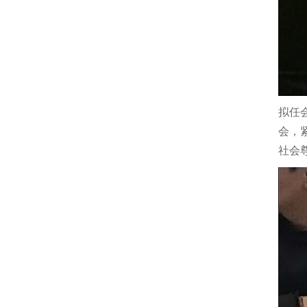
拟任
会，
社会