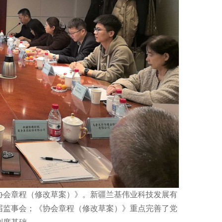
协会章程（修改草案）》
。
新疆兰基伟业科技发展有
届监事会
；
《协会章程（修改草案）》重点完善了党