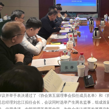
审议并
举手表决
通过了
《
协会
第五届理事会拟任成员
名单》和
《
司总经理刘忠江拟任会长，会议同时选举产生两名监事，组成首