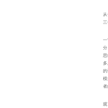
从
三
一
分
思
多
的
模
者
观