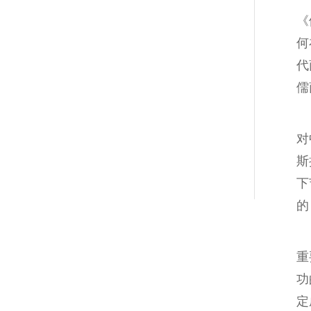
《
何
代
儒
对
斯
下
的
重
功
定