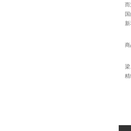
而
国
新
商
梁
精