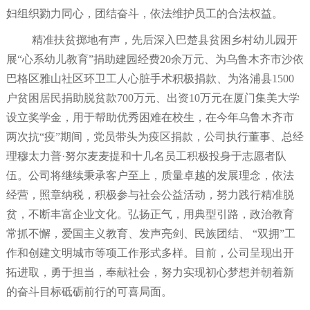
妇组织勠力同心，团结奋斗，依法维护员工的合法权益。
精准扶贫掷地有声，先后深入巴楚县贫困乡村幼儿园开
展
“心系幼儿教育”捐助建园经费
2
0
余万元
、
为乌鲁木齐市沙依
巴格区雅山社区环卫工人心脏手术积极捐款
、
为洛浦县
1
500
户贫困居民捐助脱贫款
7
00
万元
、出资
1
0
万元
在厦门集美大学
设立奖学金，用于帮助优秀困难在校生，在今年乌鲁木齐市
两次抗
“疫”期间，党员带头为疫区捐款，公司执行董事、总经
理穆太力普·努尔麦麦提和十几名员工积极投身于志愿者队
伍。
公司将继续秉承客户至上，质量卓越的发展理念，依法
经营，照章纳税，积极参与社会公益活动，努力践行精准脱
贫，不断丰富企业文化。弘扬正气，用典型引路，政治教育
常抓不懈，爱国主义教育、发声亮剑、民族团结、
“双拥”工
作和创建文明城市等项工作形式多样。目前，公司呈现出开
拓进取，勇于担当，奉献社会，努力实现初心梦想并朝着新
的奋斗目标砥砺前行的可喜局面。