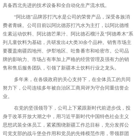
具备西北先进的技术设备和全自动化生产流水线。
“阿比德”品牌苏打汽水是公司的荣誉产品，深受各族消
费者青睐。公司目前以阿比德苏打汽水为主打，以阿比德维
生素运动饮料、阿比德芒果汁、阿比德石榴汁及“阿德希木”系
列儿童饮料为基础，共研发出4大类30余个品种。销售市场主
要覆盖南疆四地州、伊犁地区、吐鲁番市和哈密市。公司品
牌的影响力、市场占有率加上严格的经营管理及强有力的销
售和售后服务团队，引领了新疆本土饮料行业之龙头。
多年来
，
在各级政府的关心支持下
，
在全体员工的共同
努力下
，
公司
连续多年被自治区工商局评为守合同重信誉企
业。
在党的坚强领导下，公司上下紧跟新时代前进步伐，投
身于改革开放大潮之中，用习近平新时代中国特色社会主义
思想武装全体员工，紧紧围绕新疆工作总目标，充分发挥公
司党支部的战斗堡垒作用和党员的先锋模范作用，带领群团