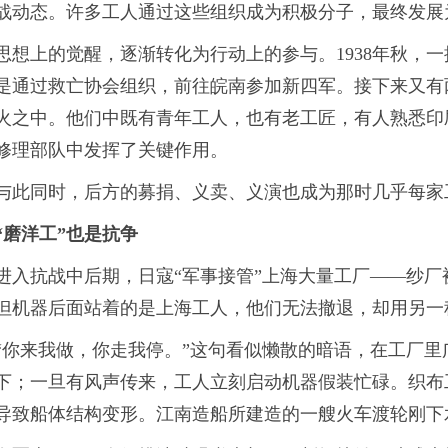
战动态。许多工人通过这些组织成为积极分子，最终发展
思想上的觉醒，逐渐转化为行动上的参与。1938年秋，
是通过救亡协会组织，前往皖南参加新四军。接下来又有两
火之中。他们中既有青年工人，也有老工匠，有人熟悉印
修理部队中发挥了关键作用。
与此同时，后方的募捐、义卖、义演也成为那时几乎每家工
“磨洋工”也是抗争
进入抗战中后期，日寇“军事接管”上海大量工厂——纱
但机器后面站着的是上海工人，他们无法撤退，却用另一种
“你来我做，你走我停。”这句看似懒散的暗语，在工厂
下；一旦有风声传来，工人立刻启动机器假装忙碌。织布
导致船体结构变形。江南造船所建造的一艘火车渡轮刚下