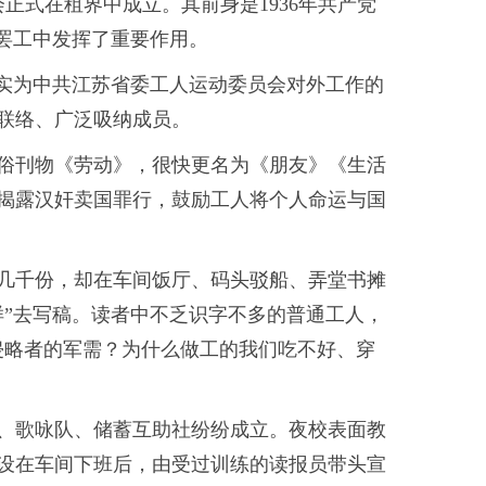
会正式在租界中成立。其前身是1936年共产党
大罢工中发挥了重要作用。
，实为中共江苏省委工人运动委员会对外工作的
联络、广泛吸纳成员。
俗刊物《劳动》，很快更名为《朋友》《生活
揭露汉奸卖国罪行，鼓励工人将个人命运与国
几千份，却在车间饭厅、码头驳船、弄堂书摊
样”去写稿。读者中不乏识字不多的普通工人，
侵略者的军需？为什么做工的我们吃不好、穿
、歌咏队、储蓄互助社纷纷成立。夜校表面教
设在车间下班后，由受过训练的读报员带头宣