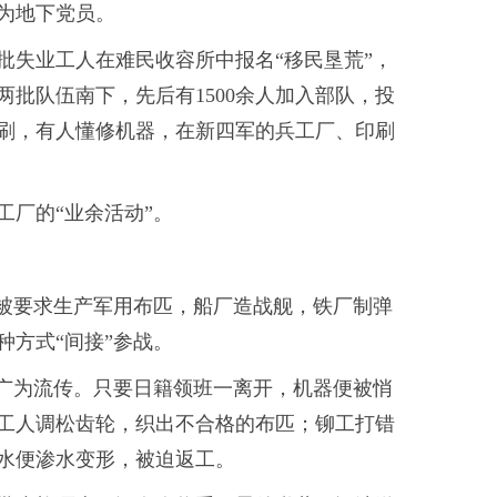
为地下党员。
一批失业工人在难民收容所中报名“移民垦荒”，
批队伍南下，先后有1500余人加入部队，投
刷，有人懂修机器，在新四军的兵工厂、印刷
厂的“业余活动”。
厂被要求生产军用布匹，船厂造战舰，铁厂制弹
方式“间接”参战。
里广为流传。只要日籍领班一离开，机器便被悄
工人调松齿轮，织出不合格的布匹；铆工打错
水便渗水变形，被迫返工。