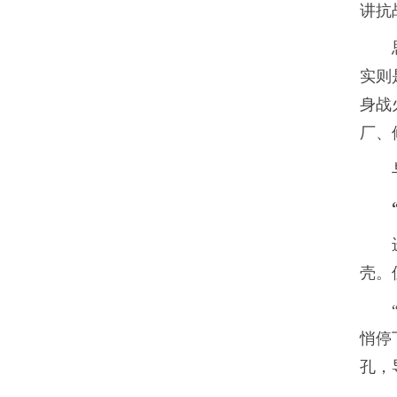
讲抗
实则
身战
厂、
壳。
悄停
孔，