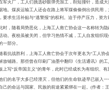
在军火厂，工人们挑选砂眼弹壳加工，削短撞针，造成大
据地。煤炭运输工人还会在路上将军煤偷偷倒出供民用，
，要求生活补贴与“逃警报”的权利。迫于停产压力，资
此时，随着局势恶化，上海工人救亡协会这一名称转为隐蔽，
活动。夜校虽被关闭，但学习热情不减，工人自发组织现
的一部分。
随着抗战胜利，上海工人救亡协会于次年更名为“工人协
解放铺路。那些曾在印刷厂油墨中翻印《生活通讯》的工
板上写“反帝国主义”的青年，此时已经成长为有组织、
他们的名字大多已经湮灭，但他们的生命轨迹早已嵌入一
自己的命运与国家、民族的前途紧紧绑在一起。(
作者：王