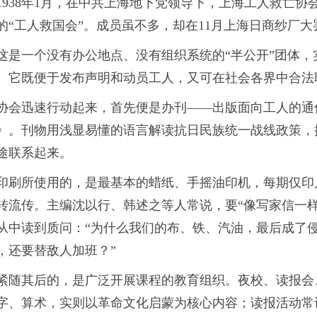
1938年1月，在中共上海地下党领导下，上海工人救亡协
的“工人救国会”。成员虽不多，却在11月上海日商纱厂
这是一个没有办公地点、没有组织系统的“半公开”团体
。它既便于发布声明和动员工人，又可在社会各界中合法
协会迅速行动起来，首先便是办刊——出版面向工人的通
》。刊物用浅显易懂的语言解读抗日民族统一战线政策，
途联系起来。
印刷所使用的，是最基本的蜡纸、手摇油印机，每期仅印
转流传。主编沈以行、韩述之等人常说，要“像写家信一
从中读到质问：“为什么我们的布、铁、汽油，最后成了
，还要替敌人加班？”
紧随其后的，是广泛开展课程的教育组织。夜校、读报会
字、算术，实则以革命文化启蒙为核心内容；读报活动常