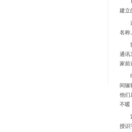
建立
名称
通讯
家前
间辗
他们
不暖
授识